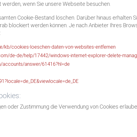
rt werden, wenn Sie unsere Webseite besuchen.
samten Cookie-Bestand löschen. Darüber hinaus erhalten Si
ab blockiert werden können. Je nach Anbieter Ihres Brows
:
/de/kb/cookies-loeschen-daten-von-websites-entfernen
t.com/de-de/help/17442/windows-internet-explorer-delete-mana
om/accounts/answer/61416?hl=de
191?locale=de_DE&viewlocale=de_DE
ookies:
ngen oder Zustimmung die Verwendung von Cookies erlaube